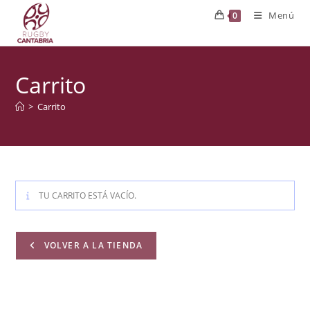
Ir
Menú
0
al
contenido
Carrito
>
Carrito
TU CARRITO ESTÁ VACÍO.
VOLVER A LA TIENDA