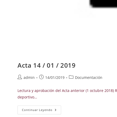
Acta 14 / 01 / 2019
Autor
Publicación
Categoría
admin
14/01/2019
Documentación
de
de
de
la
la
la
Lectura y aprobación del Acta anterior (1 octubre 2018)
entrada:
entrada:
entrada:
deportivo…
Acta
Continuar Leyendo
14