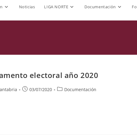
ón
Noticias
LIGA NORTE
Documentación
Fo
amento electoral año 2020
Publicación
Categoría
antabria
03/07/2020
Documentación
de
de
la
la
entrada:
entrada: