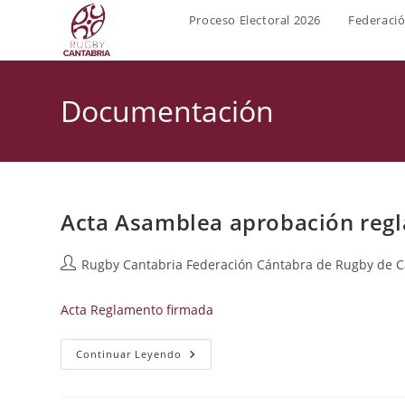
Ir
Proceso Electoral 2026
Federaci
al
contenido
Documentación
Acta Asamblea aprobación regl
Autor
Rugby Cantabria Federación Cántabra de Rugby de C
de
la
Acta Reglamento firmada
entrada:
Acta
Continuar Leyendo
Asamblea
Aprobación
Reglamento
Electoral