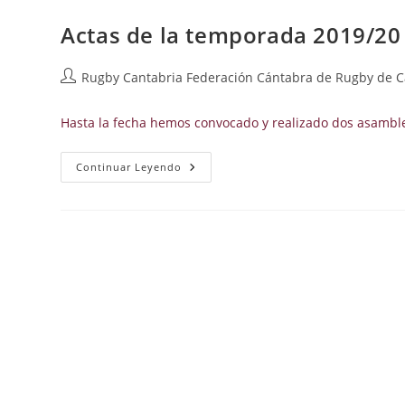
Año
2020
Actas de la temporada 2019/20
Autor
Rugby Cantabria Federación Cántabra de Rugby de C
de
la
Hasta la fecha hemos convocado y realizado dos asambl
entrada:
Actas
Continuar Leyendo
De
La
Temporada
2019/20