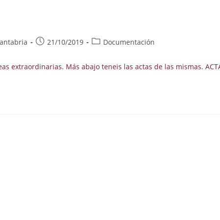
Publicación
Categoría
antabria
21/10/2019
Documentación
de
de
la
la
eas extraordinarias. Más abajo teneis las actas de las mismas. A
entrada:
entrada: