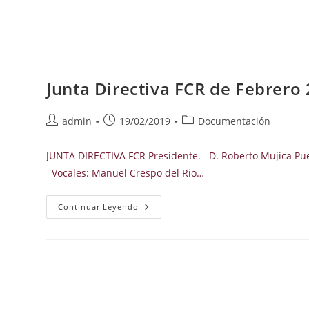
Junta Directiva FCR de Febrero
Autor
Publicación
Categoría
admin
19/02/2019
Documentación
de
de
de
la
la
la
JUNTA DIRECTIVA FCR Presidente. D. Roberto Mujica Puent
entrada:
entrada:
entrada:
Vocales: Manuel Crespo del Rio…
Junta
Continuar Leyendo
Directiva
FCR
De
Febrero
2022