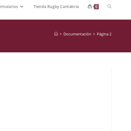
Alternar
rmularios
Tienda Rugby Cantabria
0
búsqueda
de
>
Documentación
>
Página 2
la
web