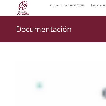
Ir
Proceso Electoral 2026
Federaci
al
contenido
Documentación