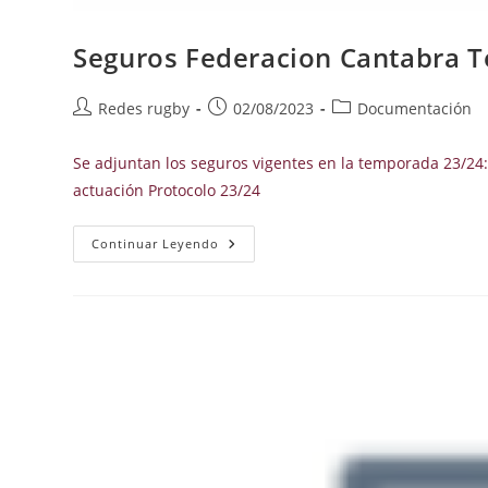
Seguros Federacion Cantabra 
Autor
Publicación
Categoría
Redes rugby
02/08/2023
Documentación
de
de
de
la
la
la
Se adjuntan los seguros vigentes en la temporada 23/24:
entrada:
entrada:
entrada:
actuación Protocolo 23/24
Seguros
Continuar Leyendo
Federacion
Cantabra
Temporada
23/24