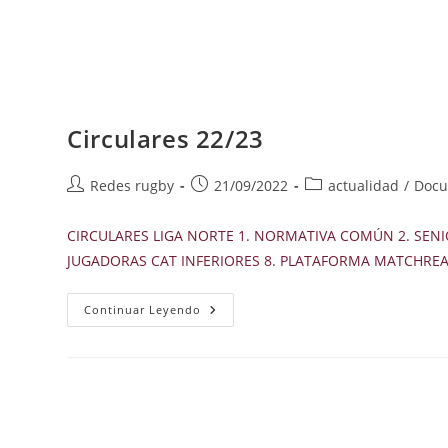
Circulares 22/23
Autor
Publicación
Categoría
Redes rugby
21/09/2022
actualidad
/
Docu
de
de
de
la
la
la
CIRCULARES LIGA NORTE 1. NORMATIVA COMÚN 2. SEN
entrada:
entrada:
entrada:
JUGADORAS CAT INFERIORES 8. PLATAFORMA MATCHRE
Circulares
Continuar Leyendo
22/23