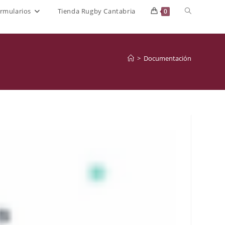
Alternar
rmularios
Tienda Rugby Cantabria
0
búsqueda
de
>
Documentación
la
web