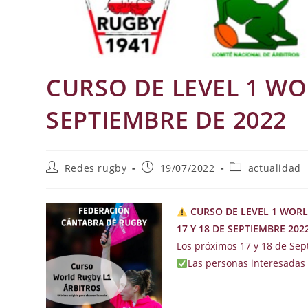
CURSO DE LEVEL 1 WOR
SEPTIEMBRE DE 2022
Autor
Publicación
Categoría
Redes rugby
19/07/2022
actualidad
de
de
de
la
la
la
entrada:
entrada:
entrada:
CURSO DE LEVEL 1 WORL
17 Y 18 DE SEPTIEMBRE 20
Los próximos 17 y 18 de Sep
Las personas interesadas 