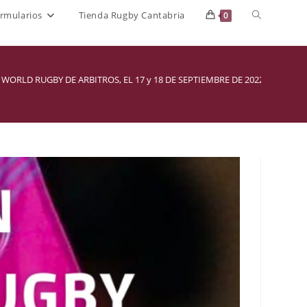
Alternar
rmularios
Tienda Rugby Cantabria
0
búsqueda
de
 WORLD RUGBY DE ARBITROS, EL 17 y 18 DE SEPTIEMBRE DE 2022
la
web