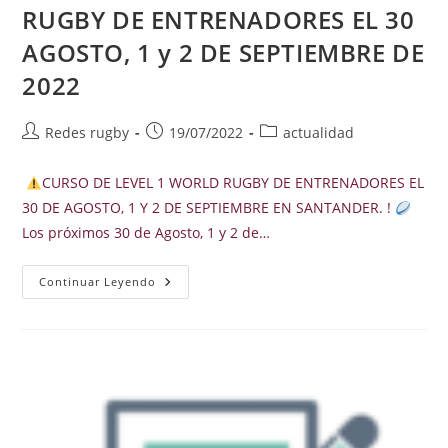
RUGBY DE ENTRENADORES EL 30
AGOSTO, 1 y 2 DE SEPTIEMBRE DE
2022
Autor
Publicación
Categoría
Redes rugby
19/07/2022
actualidad
de
de
de
la
la
la
CURSO DE LEVEL 1 WORLD RUGBY DE ENTRENADORES EL
entrada:
entrada:
entrada:
30 DE AGOSTO, 1 Y 2 DE SEPTIEMBRE EN SANTANDER. !
Los próximos 30 de Agosto, 1 y 2 de…
CURSO
Continuar Leyendo
DE
LEVEL
1
WORLD
RUGBY
DE
ENTRENADORES
EL
30
AGOSTO,
1