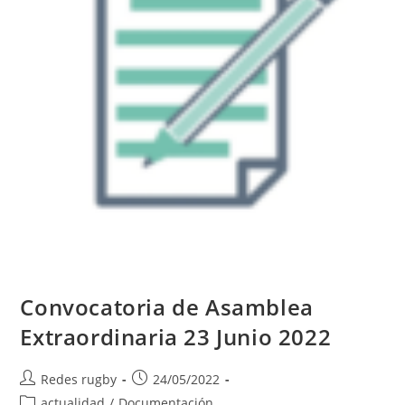
Y
2
DE
SEPTIEMBRE
DE
2022
Convocatoria de Asamblea
Extraordinaria 23 Junio 2022
Autor
Publicación
Redes rugby
24/05/2022
de
de
Categoría
actualidad
/
Documentación