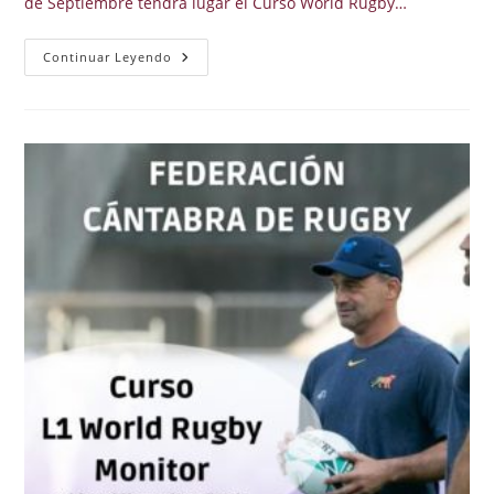
de Septiembre tendrá lugar el Curso World Rugby…
CURSO
Continuar Leyendo
DE
LEVEL
1
WORLD
RUGBY
DE
ARBITROS,
EL
17
Y
18
DE
SEPTIEMBRE
DE
2022