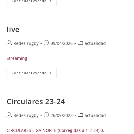
Viaje
Continuar Leyendo
Ordizia
live
Autor
Publicación
Categoría
Redes rugby
09/04/2026
actualidad
de
de
de
la
la
la
Streaming
entrada:
entrada:
entrada:
Live
Continuar Leyendo
Circulares 23-24
Autor
Publicación
Categoría
Redes rugby
26/09/2023
actualidad
de
de
de
la
la
la
CIRCULARES LIGA NORTE (Corregidas a 1-2-24) 0.
entrada:
entrada:
entrada: