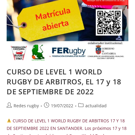
CURSO DE LEVEL 1 WORLD
RUGBY DE ARBITROS, EL 17 y 18
DE SEPTIEMBRE DE 2022
Autor
Publicación
Categoría
Redes rugby
19/07/2022
actualidad
de
de
de
la
la
la
CURSO DE LEVEL 1 WORLD RUGBY DE ARBITROS 17 Y 18
entrada:
entrada:
entrada:
DE SEPTIEMBRE 2022 EN SANTANDER. Los próximos 17 y 18