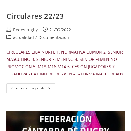
Circulares 22/23
Autor
Publicación
Redes rugby
21/09/2022
de
de
Categoría
actualidad
/
Documentación
la
la
de
entrada:
entrada:
la
CIRCULARES LIGA NORTE 1. NORMATIVA COMÚN 2. SENIOR
entrada:
MASCULINO 3. SENIOR FEMENINO 4. SENIOR FEMENINO
PROMOCIÓN 5. M18-M16-M14 6. CESIÓN JUGADORES 7.
JUGADORAS CAT INFERIORES 8. PLATAFORMA MATCHREADY
Circulares
Continuar Leyendo
22/23