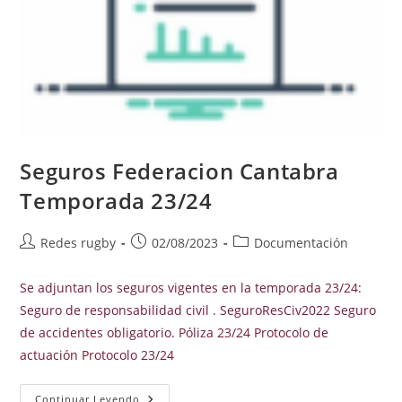
Seguros Federacion Cantabra
Temporada 23/24
Autor
Publicación
Categoría
Redes rugby
02/08/2023
Documentación
de
de
de
la
la
la
Se adjuntan los seguros vigentes en la temporada 23/24:
entrada:
entrada:
entrada:
Seguro de responsabilidad civil . SeguroResCiv2022 Seguro
de accidentes obligatorio. Póliza 23/24 Protocolo de
actuación Protocolo 23/24
Seguros
Continuar Leyendo