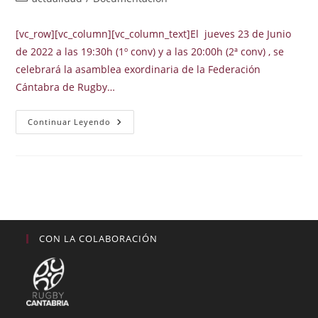
la
la
de
entrada:
entrada:
la
[vc_row][vc_column][vc_column_text]El jueves 23 de Junio
entrada:
de 2022 a las 19:30h (1º conv) y a las 20:00h (2ª conv) , se
celebrará la asamblea exordinaria de la Federación
Cántabra de Rugby…
Convocatoria
Continuar Leyendo
De
Asamblea
Extraordinaria
23
Junio
2022
CON LA COLABORACIÓN